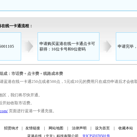
蓝港在线一卡通流程：
申请购买蓝港在线一卡通点卡可
01105
申请完毕
获得：16位卡号和9位密码
成：市话费 + 点卡费 + 线路成本费
选择申请蓝港在线一卡通250点或者500点，5元或10元的费用只在成功申请后才会
地区，我们将尽快开通。
后开始收取市话费。
.com/
页面进行蓝港一卡通充值。
招贤纳才
|
友情链接
|
网站地图
|
法律声明
|
设为首页
|
收藏本站
蓝港在线（北京）科技有限公司
京ICP证070501号