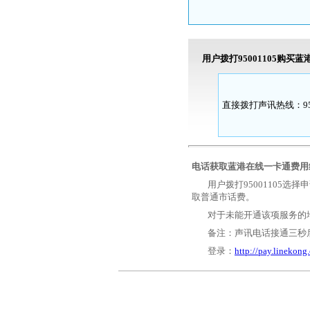
用户拨打95001105购买
直接拨打声讯热线：950
电话获取蓝港在线一卡通费用组
用户拨打95001105
取普通市话费。
对于未能开通该项服务的
备注：声讯电话接通三秒
登录：
http://pay.linekong